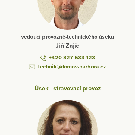
vedoucí provozně-technického úseku
Jiří Zajíc
+420 327 533 123
technik@domov-barbora.cz
Úsek - stravovací provoz