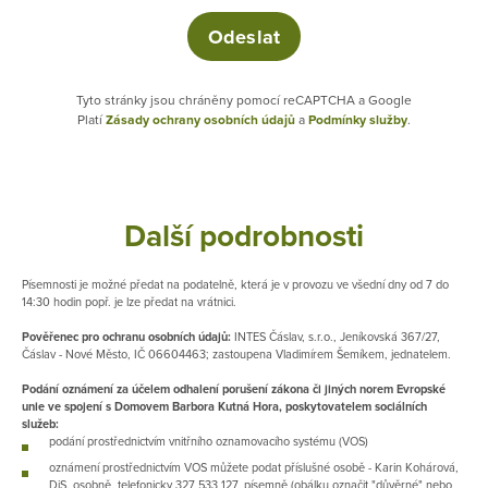
Tyto stránky jsou chráněny pomocí reCAPTCHA a Google
Platí
Zásady ochrany osobních údajů
a
Podmínky služby
.
Další podrobnosti
Písemnosti je možné předat na podatelně, která je v provozu ve všední dny od 7 do
14:30 hodin popř. je lze předat na vrátnici.
Pověřenec pro ochranu osobních údajů:
INTES Čáslav, s.r.o., Jeníkovská 367/27,
Čáslav - Nové Město, IČ 06604463; zastoupena Vladimírem Šemíkem, jednatelem.
Podání oznámení za účelem odhalení porušení zákona či jiných norem Evropské
unie ve spojení s Domovem Barbora Kutná Hora, poskytovatelem sociálních
služeb:
podání prostřednictvím vnitřního oznamovacího systému (VOS)
oznámení prostřednictvím VOS můžete podat příslušné osobě - Karin Kohárová,
DiS. osobně, telefonicky 327 533 127, písemně (obálku označit "důvěrné" nebo