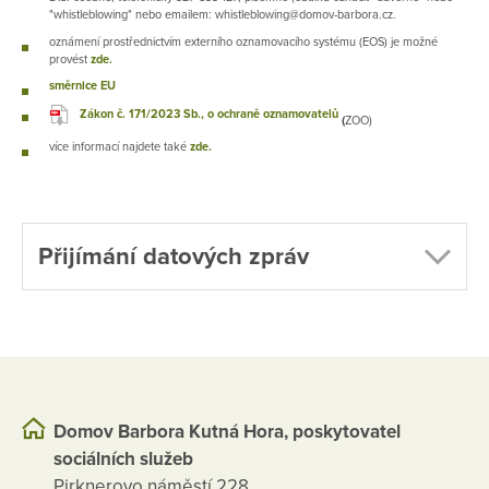
"whistleblowing" nebo emailem: whistleblowing@domov-barbora.cz.
oznámení prostřednictvím externího oznamovacího systému (EOS) je možné
provést
zde.
směrnice EU
Zákon č. 171/2023 Sb., o ochraně oznamovatelů
(
ZOO)
více informací najdete také
zde.
Přijímání datových zpráv
Domov Barbora Kutná Hora, poskytovatel
sociálních služeb
Pirknerovo náměstí 228