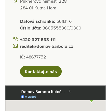
Pirknerovo náměstí 228
284 01 Kutná Hora
Datová schránka:
p6fkhr6
Číslo účtu:
3605555360/0300
+420 327 533 111
reditel@domov-barbora.cz
IČ: 48677752
Kontaktujte nás