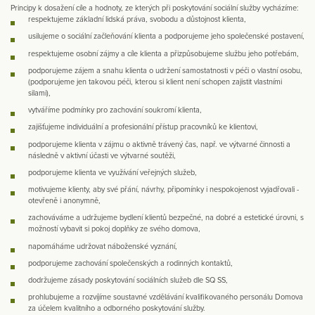
Principy k dosažení cíle a hodnoty, ze kterých při poskytování sociální služby vycházíme:
respektujeme základní lidská práva, svobodu a důstojnost klienta,
usilujeme o sociální začleňování klienta a podporujeme jeho společenské postavení,
respektujeme osobní zájmy a cíle klienta a přizpůsobujeme službu jeho potřebám,
podporujeme zájem a snahu klienta o udržení samostatnosti v péči o vlastní osobu,
(podporujeme jen takovou péči, kterou si klient není schopen zajistit vlastními
silami),
vytváříme podmínky pro zachování soukromí klienta,
zajišťujeme individuální a profesionální přístup pracovníků ke klientovi,
podporujeme klienta v zájmu o aktivně trávený čas, např. ve výtvarné činnosti a
následně v aktivní účasti ve výtvarné soutěži,
podporujeme klienta ve využívání veřejných služeb,
motivujeme klienty, aby své přání, návrhy, připomínky i nespokojenost vyjadřovali -
otevřeně i anonymně,
zachováváme a udržujeme bydlení klientů bezpečné, na dobré a estetické úrovni, s
možností vybavit si pokoj doplňky ze svého domova,
napomáháme udržovat náboženské vyznání,
podporujeme zachování společenských a rodinných kontaktů,
dodržujeme zásady poskytování sociálních služeb dle SQ SS,
prohlubujeme a rozvíjíme soustavné vzdělávání kvalifikovaného personálu Domova
za účelem kvalitního a odborného poskytování služby.