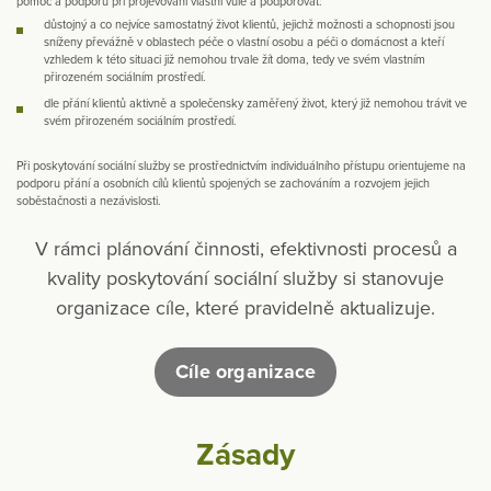
pomoc a podporu při projevování vlastní vůle a podporovat:
důstojný a co nejvíce samostatný život klientů, jejichž možnosti a schopnosti jsou
sníženy převážně v oblastech péče o vlastní osobu a péči o domácnost a kteří
vzhledem k této situaci již nemohou trvale žít doma, tedy ve svém vlastním
přirozeném sociálním prostředí.
dle přání klientů aktivně a společensky zaměřený život, který již nemohou trávit ve
svém přirozeném sociálním prostředí.
Při poskytování sociální služby se prostřednictvím individuálního přístupu orientujeme na
podporu přání a osobních cílů klientů spojených se zachováním a rozvojem jejich
soběstačnosti a nezávislosti.
V rámci plánování činnosti, efektivnosti procesů a
kvality poskytování sociální služby si stanovuje
organizace cíle, které pravidelně aktualizuje.
Cíle organizace
Zásady