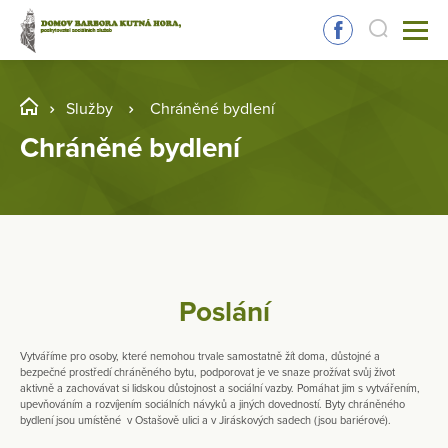
Služby
Chráněné bydlení
Chráněné bydlení
Poslání
Vytváříme pro osoby, které nemohou trvale samostatně žít doma, důstojné a
bezpečné prostředí chráněného bytu, podporovat je ve snaze prožívat svůj život
aktivně a zachovávat si lidskou důstojnost a sociální vazby. Pomáhat jim s vytvářením,
upevňováním a rozvíjením sociálních návyků a jiných dovedností. Byty chráněného
bydlení jsou umístěné v Ostašově ulici a v Jiráskových sadech (jsou bariérové).