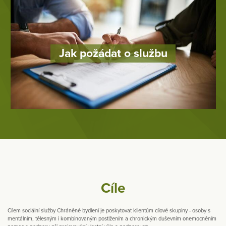
Jak požádat o službu
Cíle
Cílem sociální služby Chráněné bydlení je poskytovat klientům cílové skupiny - osoby s
mentálním, tělesným i kombinovaným postižením a chronickým duševním onemocněním