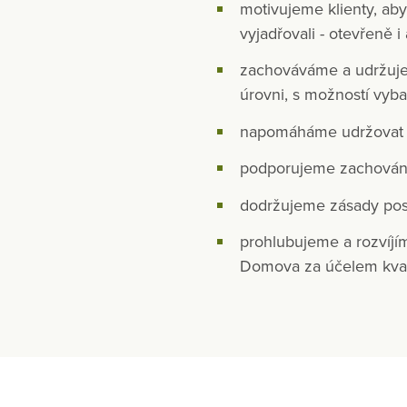
motivujeme klienty, aby
vyjadřovali - otevřeně 
zachováváme a udržujem
úrovni, s možností vyb
napomáháme udržovat 
podporujeme zachování
dodržujeme zásady posk
prohlubujeme a rozvíjí
Domova za účelem kvali