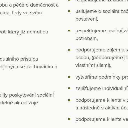
osobu a péče o domácnost a
usilujeme o sociální z
 doma, tedy ve svém
postavení,
respektujeme osobní zá
vot, který již nemohou
potřebám,
podporujeme zájem a sna
osobu, (podporujeme jen
iduálního přístupu
vlastními silami),
spojených se zachováním a
vytváříme podmínky pro
zajišťujeme individuální
lity poskytování sociální
podporujeme klienta v z
idelně aktualizuje.
a následně v aktivní úča
podporujeme klienta ve