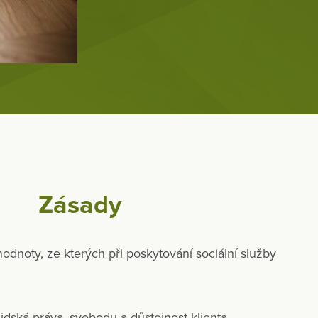
Zásady
hodnoty, ze kterých při poskytování sociální služby
idská práva, svobodu a důstojnost klienta,