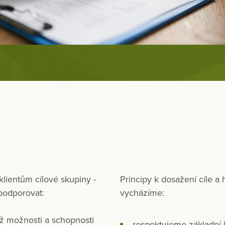
klientům cílové skupiny -
Principy k dosažení cíle a 
 podporovat:
vycházíme:
chž možnosti a schopnosti
respektujeme základní l