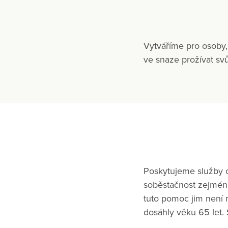
Vytváříme pro osoby,
ve snaze prožívat svů
Poskytujeme služby os
soběstačnost zejména
tuto pomoc jim není m
dosáhly věku 65 let.