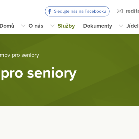
redi
Sledujte nás na Facebooku
Domů
O nás
Služby
Dokumenty
Jíde
mov pro seniory
pro seniory