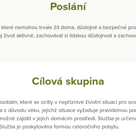
Poslání
 které nemohou trvale žít doma, důstojné a bezpečné pros
j život aktivně, zachovávat si lidskou důstojnost a zachovat
Cílová skupina
obám, které se ocitly v nepříznivé životní situaci pro s
 z důvodu věku, jejichž situace vyžaduje pravidelnou po
ožné zajistit v jejich domácím prostředí. Služba je urče
 Služba je poskytována formou celoročního pobytu.