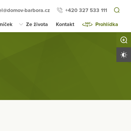
tel@domov-barbora.cz
+420 327 533 111
lníček
Ze života
Kontakt
Prohlídka
Zvětši
Vysoký 