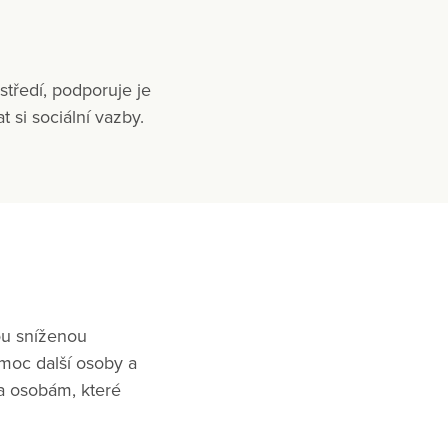
tředí, podporuje je
 si sociální vazby.
vou sníženou
moc další osoby a
na osobám, které