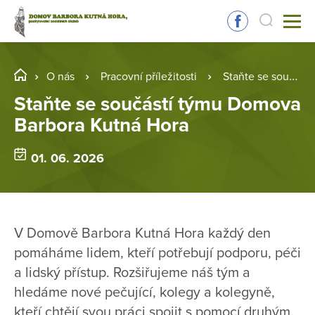
O nás
Pracovní příležitosti
Staňte se součástí týmu Domova Barbora Kutná Hora
Staňte se součástí týmu Domova
Barbora Kutná Hora
01. 06. 2026
V Domově Barbora Kutná Hora každý den
pomáháme lidem, kteří potřebují podporu, péči
a lidský přístup. Rozšiřujeme náš tým a
hledáme nové pečující, kolegy a kolegyně,
kteří chtějí svou práci spojit s pomocí druhým.