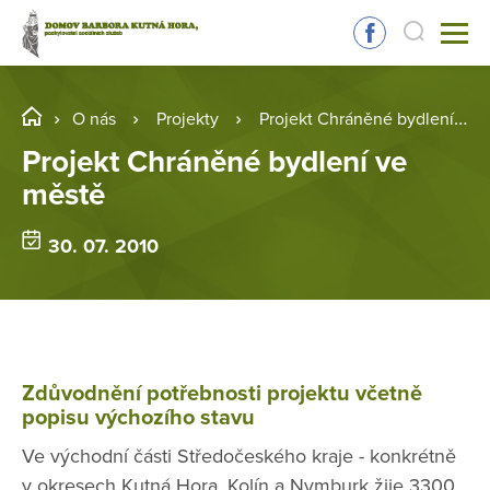
O nás
Projekty
Projekt Chráněné bydlení ve městě
Projekt Chráněné bydlení ve
městě
30. 07. 2010
Zdůvodnění potřebnosti projektu včetně
popisu výchozího stavu
Ve východní části Středočeského kraje - konkrétně
v okresech Kutná Hora, Kolín a Nymburk žije 3300