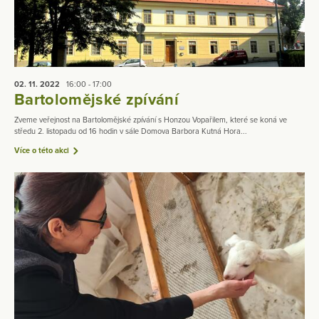
02. 11.
2022
16:00 - 17:00
Bartolomějské zpívání
Zveme veřejnost na Bartolomějské zpívání s Honzou Vopařilem, které se koná ve
středu 2. listopadu od 16 hodin v sále Domova Barbora Kutná Hora...
Více o této akci