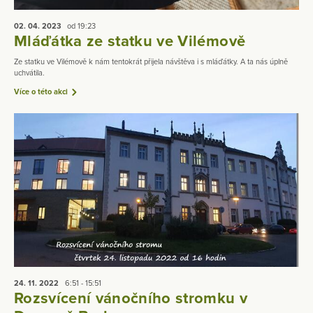
02. 04.
2023
od 19:23
Mláďátka ze statku ve Vilémově
Ze statku ve Vilémově k nám tentokrát přijela návštěva i s mláďátky. A ta nás úplně
uchvátila.
Více o této akci
24. 11.
2022
6:51 - 15:51
Rozsvícení vánočního stromku v