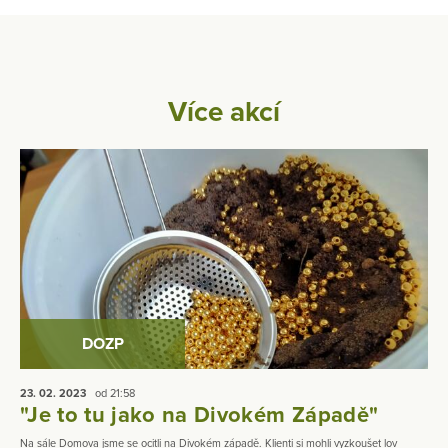
Více akcí
DOZP
23. 02.
2023
od 21:58
"Je to tu jako na Divokém Západě"
Na sále Domova jsme se ocitli na Divokém západě. Klienti si mohli vyzkoušet lov