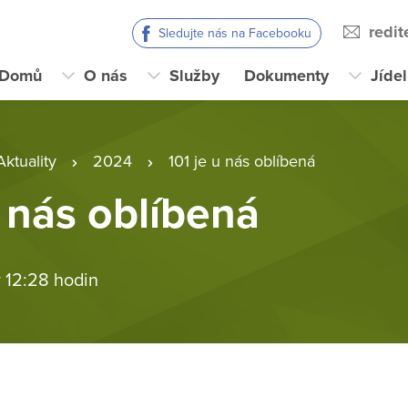
redi
Sledujte nás na Facebooku
Domů
O nás
Služby
Dokumenty
Jíde
Aktuality
2024
101 je u nás oblíbená
u nás oblíbená
 12:28 hodin