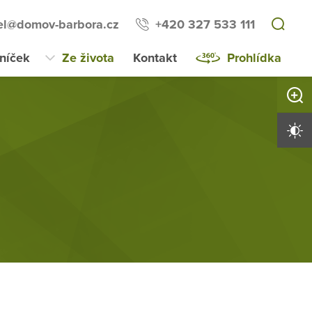
tel@domov-barbora.cz
+420 327 533 111
lníček
Ze života
Kontakt
Prohlídka
Zvětši
Vysoký 