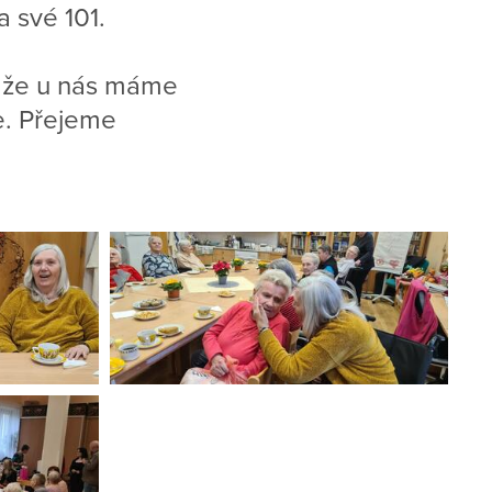
 své 101.
o, že u nás máme
že. Přejeme