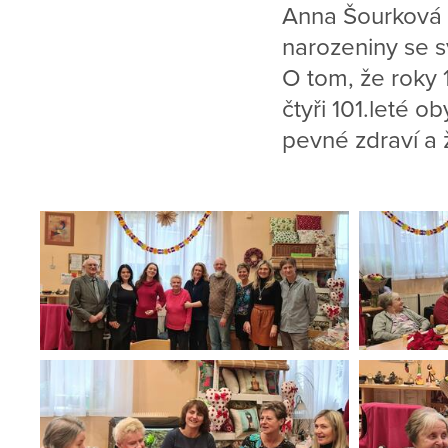
Anna Šourková 
narozeniny se s
O tom, že roky 
čtyři 101.leté o
pevné zdraví a 