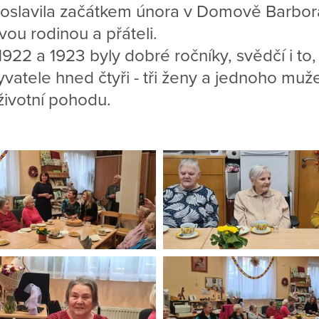
oslavila začátkem února v Domově Barbora
vou rodinou a přáteli.
1922 a 1923 byly dobré ročníky, svědčí i t
byvatele hned čtyři - tři ženy a jednoho mu
životní pohodu.