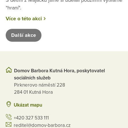
"hraní".
Více o této akci
Další akce
Domov Barbora Kutná Hora, poskytovatel
sociálních služeb
Pirknerovo náměstí 228
284 01 Kutná Hora
Ukázat mapu
+420 327 533 111
reditel@domov-barbora.cz