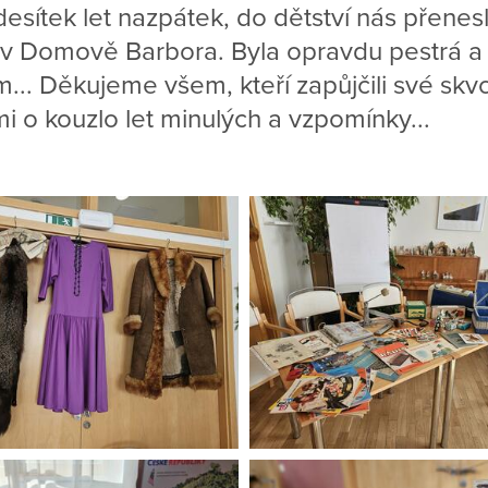
esítek let nazpátek, do dětství nás přenes
a v Domově Barbora. Byla opravdu pestrá a
... Děkujeme všem, kteří zapůjčili své skvo
mi o kouzlo let minulých a vzpomínky...