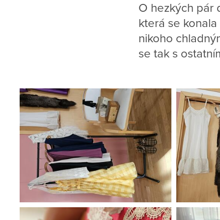
O hezkých pár d
která se konal
nikoho chladným
se tak s ostatní