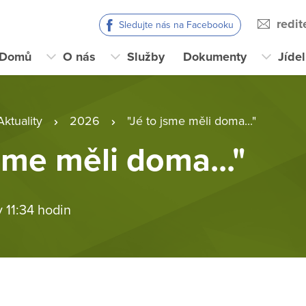
redi
Sledujte nás na Facebooku
Domů
O nás
Služby
Dokumenty
Jíde
Aktuality
2026
"Jé to jsme měli doma..."
jsme měli doma..."
v 11:34 hodin