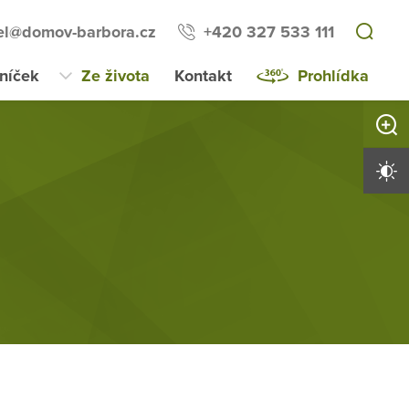
tel@domov-barbora.cz
+420 327 533 111
lníček
Ze života
Kontakt
Prohlídka
Zvětši
Vysoký 