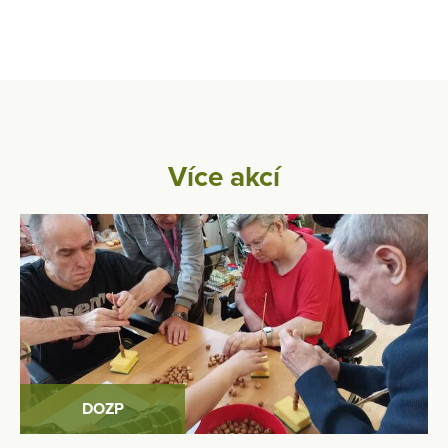
Více akcí
DOZP