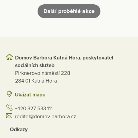
Další proběhlé akce
Domov Barbora Kutná Hora, poskytovatel
sociálních služeb
Pirknerovo náměstí 228
284 01 Kutná Hora
Ukázat mapu
+420 327 533 111
reditel@domov-barbora.cz
Odkazy