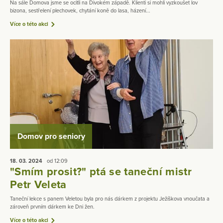
Na sále Domova jsme se ocitli na Divokém západě. Klienti si mohli vyzkoušet lov
bizona, sestřelení plechovek, chytání koně do lasa, házení...
Více o této akci
Domov pro seniory
18. 03.
2024
od 12:09
"Smím prosit?" ptá se taneční mistr
Petr Veleta
Taneční lekce s panem Veletou byla pro nás dárkem z projektu Ježíškova vnoučata a
zároveň prvním dárkem ke Dni žen.
Více o této akci