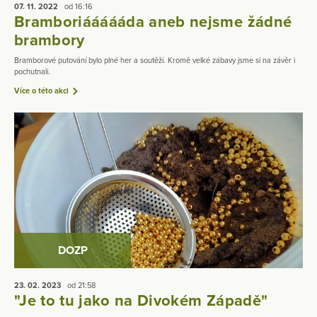
07. 11.
2022
od 16:16
Bramboriáááááda aneb nejsme žádné
brambory
Bramborové putování bylo plné her a soutěží. Kromě velké zábavy jsme si na závěr i
pochutnali.
Více o této akci
DOZP
23. 02.
2023
od 21:58
"Je to tu jako na Divokém Západě"