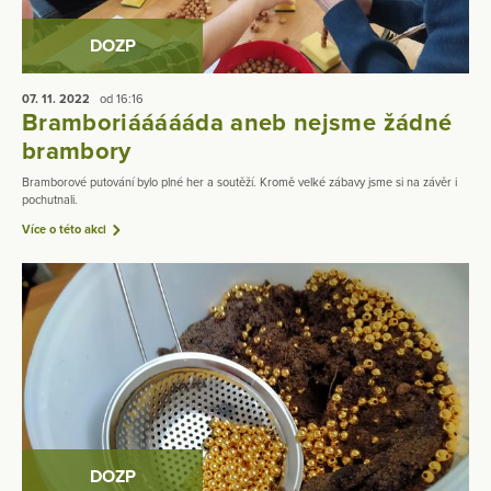
DOZP
07. 11.
2022
od 16:16
Bramboriáááááda aneb nejsme žádné
brambory
Bramborové putování bylo plné her a soutěží. Kromě velké zábavy jsme si na závěr i
pochutnali.
Více o této akci
DOZP