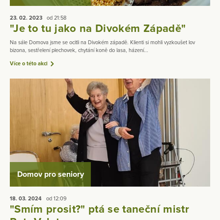
23. 02.
2023
od 21:58
"Je to tu jako na Divokém Západě"
Na sále Domova jsme se ocitli na Divokém západě. Klienti si mohli vyzkoušet lov
bizona, sestřelení plechovek, chytání koně do lasa, házení...
Více o této akci
Domov pro seniory
18. 03.
2024
od 12:09
"Smím prosit?" ptá se taneční mistr