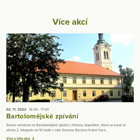
Více akcí
02. 11.
2022
16:00 - 17:00
Bartolomějské zpívání
Zveme veřejnost na Bartolomějské zpívání s Honzou Vopařilem, které se koná ve
středu 2. listopadu od 16 hodin v sále Domova Barbora Kutná Hora...
Více o této akci