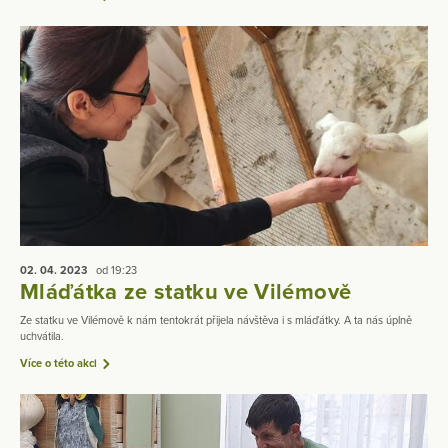
02. 04.
2023
od 19:23
Mláďátka ze statku ve Vilémově
Ze statku ve Vilémově k nám tentokrát přijela návštěva i s mláďátky. A ta nás úplně
uchvátila.
Více o této akci