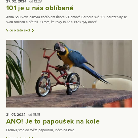
27. 02.
2024
od 12:28
101 je u nás oblíbená
Anna Šourková oslavila začátkem února v Domově Barbora své 101. narozeniny se
svou rodinou a přáteli. O tom, že roky 1922 a 1923 byly dobré...
Více o této akci
31. 07.
2024
od 15:15
ANO! Je to papoušek na kole
Pronikli jsme do světa papoušků, i těch na kole.