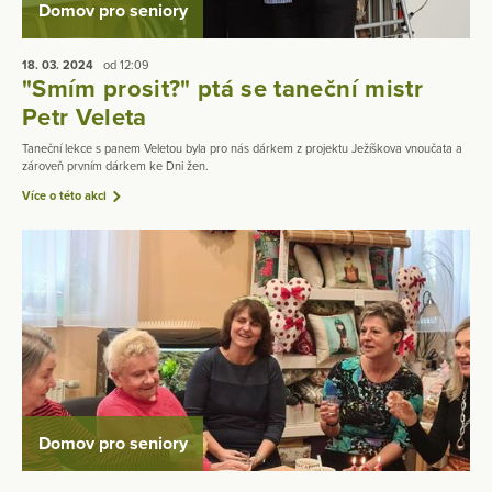
Domov pro seniory
18. 03.
2024
od 12:09
"Smím prosit?" ptá se taneční mistr
Petr Veleta
Taneční lekce s panem Veletou byla pro nás dárkem z projektu Ježíškova vnoučata a
zároveň prvním dárkem ke Dni žen.
Více o této akci
Domov pro seniory