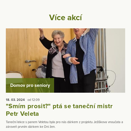
Více akcí
Domov pro seniory
18. 03.
2024
od 12:09
"Smím prosit?" ptá se taneční mistr
Petr Veleta
Taneční lekce s panem Veletou byla pro nás dárkem z projektu Ježíškova vnoučata a
zároveň prvním dárkem ke Dni žen.