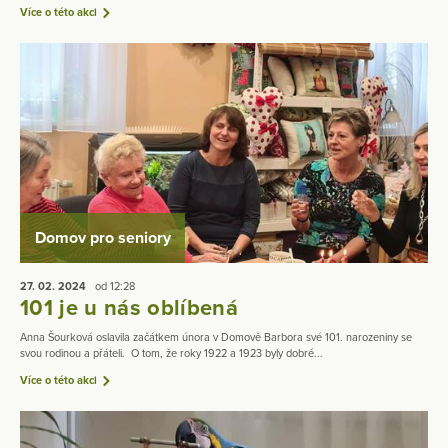
Více o této akci
Domov pro seniory
27. 02.
2024
od 12:28
101 je u nás oblíbená
Anna Šourková oslavila začátkem února v Domově Barbora své 101. narozeniny se
svou rodinou a přáteli. O tom, že roky 1922 a 1923 byly dobré...
Více o této akci