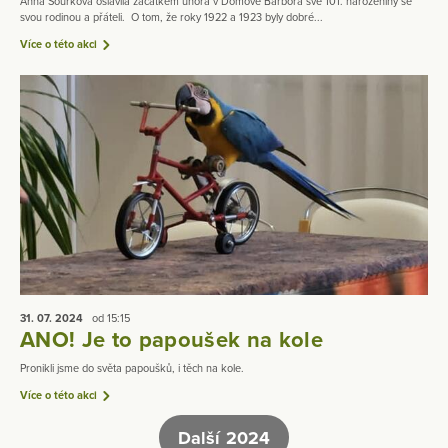
Anna Šourková oslavila začátkem února v Domově Barbora své 101. narozeniny se
svou rodinou a přáteli. O tom, že roky 1922 a 1923 byly dobré...
Více o této akci
31. 07.
2024
od 15:15
ANO! Je to papoušek na kole
Pronikli jsme do světa papoušků, i těch na kole.
Více o této akci
Další 2024