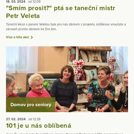
18. 03.
2024
od 12:09
"Smím prosit?" ptá se taneční mistr
Petr Veleta
Taneční lekce s panem Veletou byla pro nás dárkem z projektu Ježíškova vnoučata a
zároveň prvním dárkem ke Dni žen.
Více o této akci
Domov pro seniory
27. 02.
2024
od 12:28
101 je u nás oblíbená