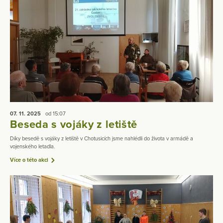
07. 11.
2025
od 15:07
Beseda s vojáky z letiště
Díky besedě s vojáky z letiště v Chotusicích jsme nahlédli do života v armádě a
vojenského letadla.
Více o této akci