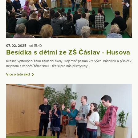
07. 02.
2025
od 15:40
Besídka s dětmi ze ZŠ Čáslav - Husova
Krásné vystoupení žáků základní školy. Dojemné pásmo krátkých básniček a písniček
nejenom s vánoční tématikou. Děti si pro nás přichystaly...
Více o této akci