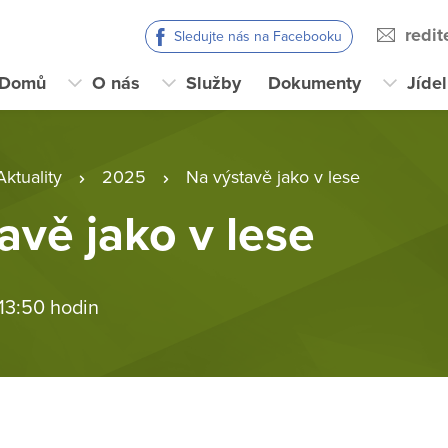
redi
Sledujte nás na Facebooku
Domů
O nás
Služby
Dokumenty
Jíde
Aktuality
2025
Na výstavě jako v lese
avě jako v lese
 13:50 hodin