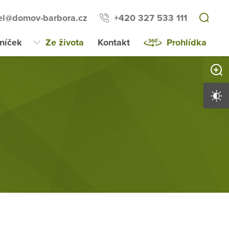
tel@domov-barbora.cz
+420 327 533 111
lníček
Ze života
Kontakt
Prohlídka
Zvětši
Vysoký 