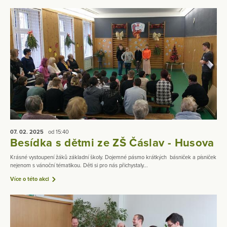
07. 02.
2025
od 15:40
Besídka s dětmi ze ZŠ Čáslav - Husova
Krásné vystoupení žáků základní školy. Dojemné pásmo krátkých básniček a písniček
nejenom s vánoční tématikou. Děti si pro nás přichystaly...
Více o této akci