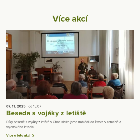
Více akcí
07. 11.
2025
od 15:07
Beseda s vojáky z letiště
Díky besedě s vojáky z letiště v Chotusicích jsme nahlédli do života v armádě a
vojenského letadla.
Více o této akci