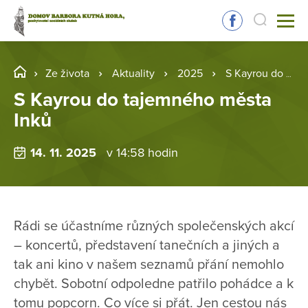
Ze života
Aktuality
2025
S Kayrou do tajemného města Inků
S Kayrou do tajemného města
Inků
14. 11. 2025
v 14:58 hodin
Rádi se účastníme různých společenských akcí
– koncertů, představení tanečních a jiných a
tak ani kino v našem seznamů přání nemohlo
chybět. Sobotní odpoledne patřilo pohádce a k
tomu popcorn. Co více si přát. Jen cestou nás