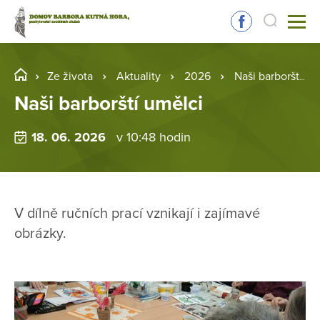
Ze života
Aktuality
2026
Naši barborští umělci
Naši barborští umělci
18. 06. 2026
v 10:48 hodin
V dílně ručních prací vznikají i zajímavé
obrázky.