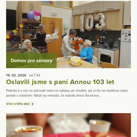
Domov pro seniory
19. 02.
2026
od 7:43
Oslavili jsme s paní Annou 103 let
Potkáte ji u nás na zahradě nebo na výšlapu po chodbě, jak si čte na nástěnce nebo
povídá s ostatními. Nikdo by nehádal, že oslavila Anna Šourková...
Více o této akci