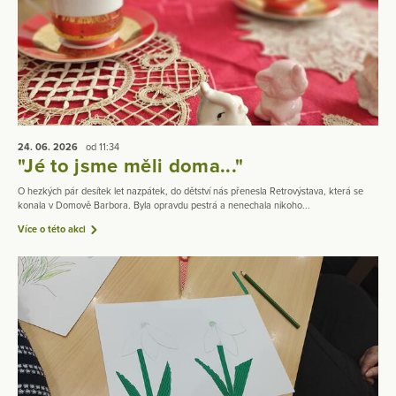
24. 06.
2026
od 11:34
"Jé to jsme měli doma..."
O hezkých pár desítek let nazpátek, do dětství nás přenesla Retrovýstava, která se
konala v Domově Barbora. Byla opravdu pestrá a nenechala nikoho...
Více o této akci