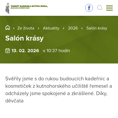
Ze života
Aktuality
2026
Salón krásy
Salón krásy
13. 02. 2026
v 10:37 hodin
Svěřily jsme s do rukou budoucích kadeřnic a
kosmetiček z kutnohorského učiliště řemesel a
odcházely jsme spokojené a zkrášlené. Díky,
děvčata