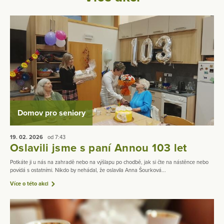
Domov pro seniory
19. 02.
2026
od 7:43
Oslavili jsme s paní Annou 103 let
Potkáte ji u nás na zahradě nebo na výšlapu po chodbě, jak si čte na nástěnce nebo
povídá s ostatními. Nikdo by nehádal, že oslavila Anna Šourková...
Více o této akci