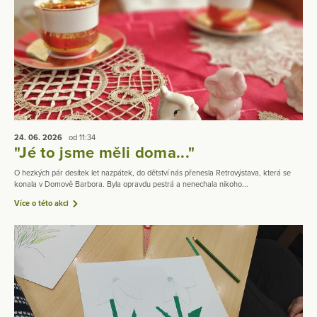
24. 06.
2026
od 11:34
"Jé to jsme měli doma..."
O hezkých pár desítek let nazpátek, do dětství nás přenesla Retrovýstava, která se
konala v Domově Barbora. Byla opravdu pestrá a nenechala nikoho...
Více o této akci