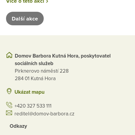
Více o této akci
Další akce
Domov Barbora Kutná Hora, poskytovatel
sociálních služeb
Pirknerovo náměstí 228
284 01 Kutná Hora
Ukázat mapu
+420 327 533 111
reditel@domov-barbora.cz
Odkazy