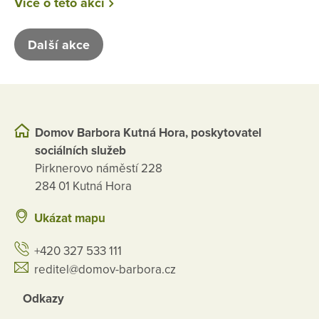
Více o této akci
Další akce
Domov Barbora Kutná Hora, poskytovatel
sociálních služeb
Pirknerovo náměstí 228
284 01 Kutná Hora
Ukázat mapu
+420 327 533 111
reditel@domov-barbora.cz
Odkazy