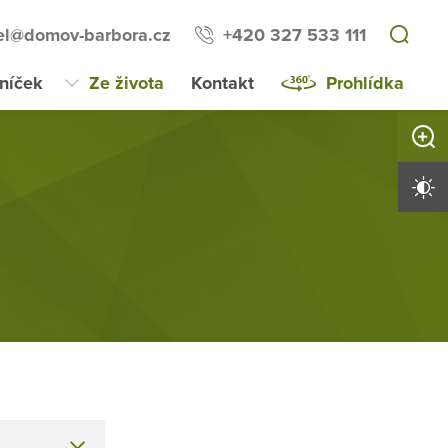
tel@domov-barbora.cz
+420 327 533 111
lníček
Ze života
Kontakt
Prohlídka
Zvětši
Vysoký 