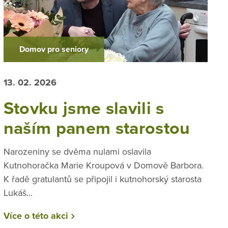
Domov pro seniory
13. 02. 2026
Stovku jsme slavili s
naším panem starostou
Narozeniny se dvěma nulami oslavila
Kutnohoračka Marie Kroupová v Domově Barbora.
K řadě gratulantů se připojil i kutnohorský starosta
Lukáš...
Více o této akci