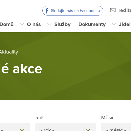
redi
Sledujte nás na Facebooku
Domů
O nás
Služby
Dokumenty
Jíde
Aktuality
lé akce
Rok
Měsíc
 -
- rok -
- měsíc -