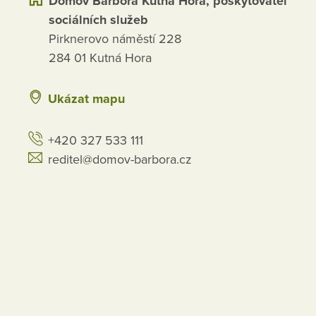
Domov Barbora Kutná Hora, poskytovatel
sociálních služeb
Pirknerovo náměstí 228
284 01 Kutná Hora
Ukázat mapu
+420 327 533 111
reditel@domov-barbora.cz